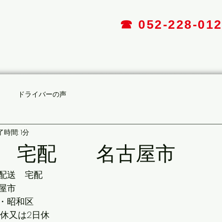
☎︎ 052-228-01
件情報
ドライバーの声
採用情報
会社情報
ドライバーの声
時間: 1分
送 宅配 名古屋市
配送　宅配
屋市
・昭和区
日休又は2日休