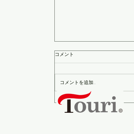
定期配送 宅配 名古屋市
コメント
【業務内容】 定期配送 宅配
【積地】 名古屋市 【エリ
ア】 瑞穂区 【稼働日】
コメントを追加…
365日稼働週1日休 【勤務時
間】 8：00～20：00 【金
株
額】 月給40万～90万可能
名
ア
TE
FA