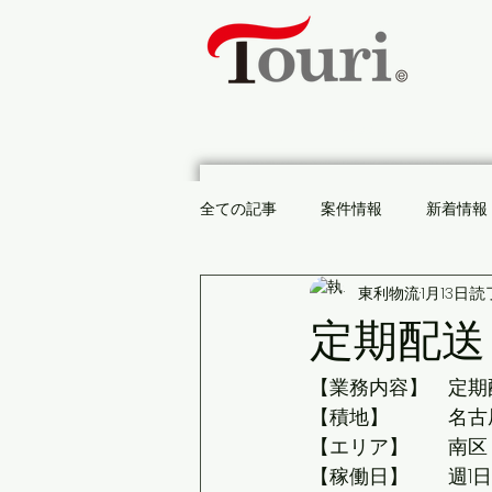
ホーム
事業案内
案
全ての記事
案件情報
新着情報
東利物流
1月13日
読了
定期配
【業務内容】　定期
【積地】　　　名古
【エリア】　　南区
【稼働日】　　週1